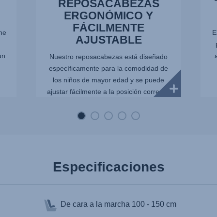
REPOSACABEZAS
ERGONÓMICO Y
FÁCILMENTE
che
E
AJUSTABLE
un
Nuestro reposacabezas está diseñado
específicamente para la comodidad de
los niños de mayor edad y se puede
ajustar fácilmente a la posición correcta.
Las útiles marcas en la parte posterior
del reposacabezas ayudan...
Especificaciones
De cara a la marcha
100 - 150 cm