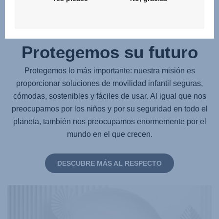
Sostenibilidad -
Protegemos su futuro
Protegemos lo más importante: nuestra misión es
proporcionar soluciones de movilidad infantil seguras,
cómodas, sostenibles y fáciles de usar. Al igual que nos
preocupamos por los niños y por su seguridad en todo el
planeta, también nos preocupamos enormemente por el
mundo en el que crecen.
DESCUBRE MÁS AL RESPECTO