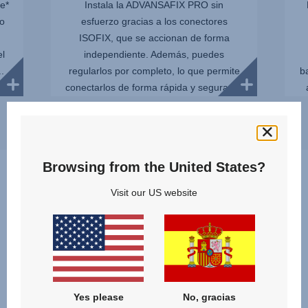
e*
Instala la ADVANSAFIX PRO sin
yo
esfuerzo gracias a los conectores
ISOFIX, que se accionan de forma
el
independiente. Además, puedes
.
regularlos por completo, lo que permite
b
conectarlos de forma rápida y segura sin
dañar l...
Browsing from the United States?
Visit our US website
¿Qué producto es mejor para
mí y para mi hijo?
¡Descubre y compara nuestros modelos de la categoría
SILLAS DE COCHE COMBINADAS
Yes please
No, gracias