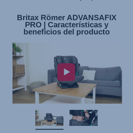
Britax Römer ADVANSAFIX
Britax Römer ADVANSAFIX
PRO | Instalación de la silla
PRO | Características y
beneficios del producto