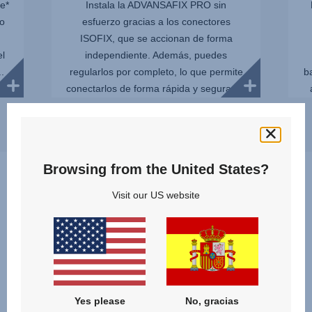
e*
Instala la ADVANSAFIX PRO sin
yo
esfuerzo gracias a los conectores
ISOFIX, que se accionan de forma
el
independiente. Además, puedes
.
regularlos por completo, lo que permite
b
conectarlos de forma rápida y segura sin
dañar l...
Browsing from the United States?
Visit our US website
¿Qué producto es mejor para
mí y para mi hijo?
¡Descubre y compara nuestros modelos de la categoría
SILLAS DE COCHE COMBINADAS
Yes please
No, gracias