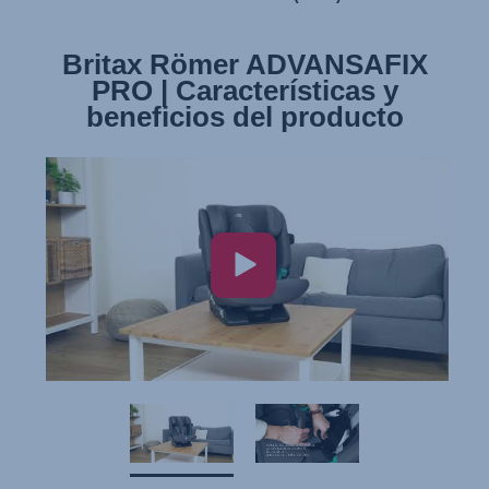
Britax Römer ADVANSAFIX
Britax Römer ADVANSAFIX
PRO | Instalación de la silla
PRO | Características y
beneficios del producto