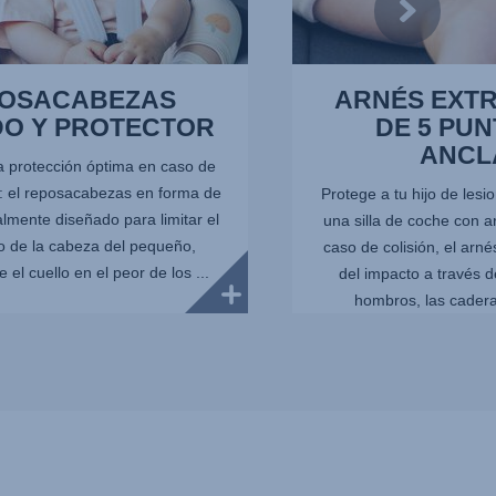
OSACABEZAS
ARNÉS EXT
O Y PROTECTOR
DE 5 PUN
ANCL
a protección óptima en caso de
al: el reposacabezas en forma de
Protege a tu hijo de lesi
lmente diseñado para limitar el
una silla de coche con a
 de la cabeza del pequeño,
caso de colisión, el arné
 el cuello en el peor de los ...
del impacto a través d
hombros, las caderas