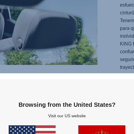
esfuer
cintur
Tenemo
para q
inolvi
KING
confia
seguri
trayec
Browsing from the United States?
RA
Visit our US website
ner a
tá