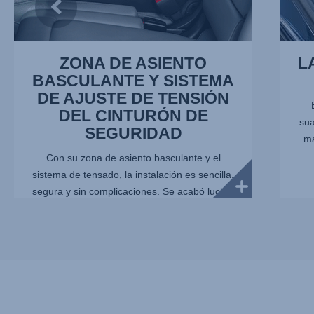
CINTURÓN
DE
SEGURIDAD,
1
ZONA DE ASIENTO
L
de
BASCULANTE Y SISTEMA
7
DE AJUSTE DE TENSIÓN
DEL CINTURÓN DE
sua
SEGURIDAD
ma
Con su zona de asiento basculante y el
sistema de tensado, la instalación es sencilla,
segura y sin complicaciones. Se acabó luchar
con cinturones enredadas. A medida que
instalas la silla, ésta aplica tensión autom...