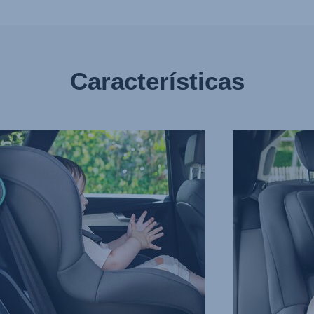
Características
ALES
REPOSACABEZA
UNDOS
CÓMODO
Y
OS,
PROTECTOR,
3
de
7