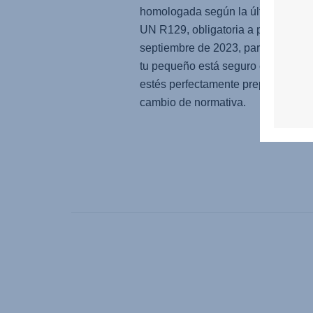
homologada según la última norma
UN R129, obligatoria a partir de
septiembre de 2023, para que sep
tu pequeño está seguro en cada vi
estés perfectamente preparado par
cambio de normativa.