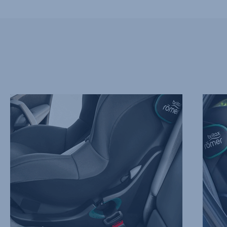
ZONA
LATER
DE
PROF
ASIENTO
Y
BASCULANTE
SEGUR
Y
2
SISTEMA
de
DE
7
AJUSTE
DE
TENSIÓN
DEL