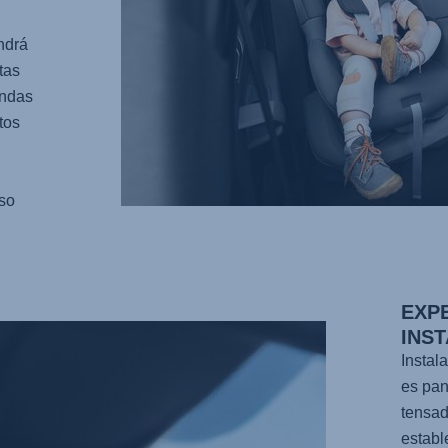
ndrá
tas
undas
tos
oso
EXP
INS
Instal
es pan
tensad
establ