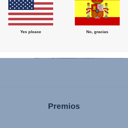
tiva
as que
aje y
Yes please
No, gracias
a el
Premios