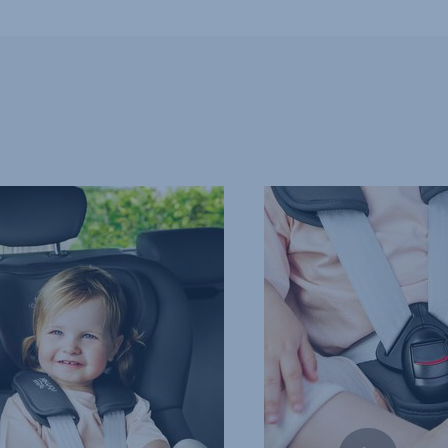
S
ARNÉS
EXTRASEGURO
DE
5
PUNTOS
DE
ANCLAJE,
4
de
7