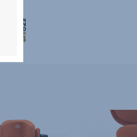
SECUREGUARD,
4
de
10