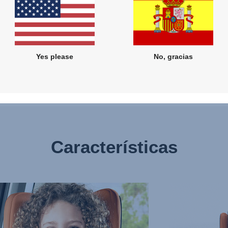
Yes please
No, gracias
Características
CCIÓN
PROTECCIÓN
AVANZADA
FRENTE
O
A