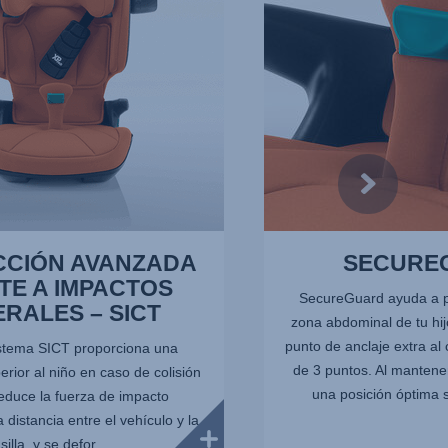
CCIÓN AVANZADA
SECURE
TE A IMPACTOS
SecureGuard ayuda a pr
ERALES – SICT
zona abdominal de tu hij
punto de anclaje extra al
stema SICT proporciona una
de 3 puntos. Al mantener
erior al niño en caso de colisión
una posición óptima s
Reduce la fuerza de impacto
 distancia entre el vehículo y la
silla, y se defor...