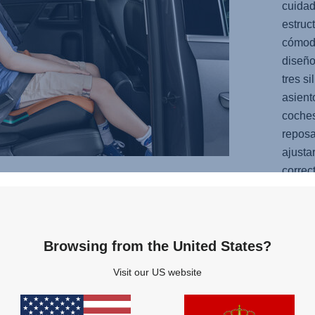
cuidad
estruc
cómod
diseño
tres si
asient
coches
reposa
ajusta
correc
Browsing from the United States?
Visit our US website
Premios