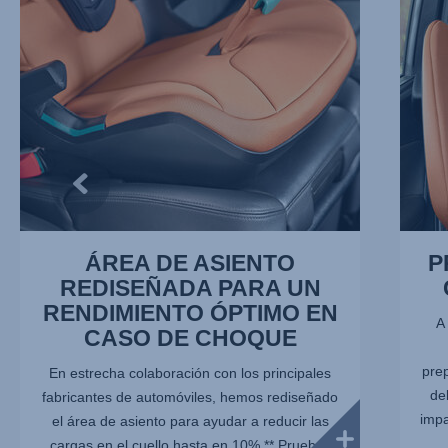
PARA
Y
UN
LA
RENDIMIENTO
CABEZ
ÓPTIMO
2
EN
de
CASO
10
DE
CHOQUE,
1
de
10
ÁREA DE ASIENTO
P
REDISEÑADA PARA UN
RENDIMIENTO ÓPTIMO EN
A
CASO DE CHOQUE
prep
En estrecha colaboración con los principales
de
fabricantes de automóviles, hemos rediseñado
impa
el área de asiento para ayudar a reducir las
cargas en el cuello hasta en 10%.** Pruebas