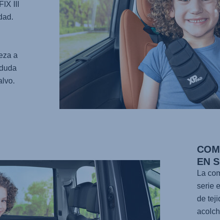
IX III
dad.
eza a
 duda
alvo.
COM
EN 
La com
serie 
de tej
acolch