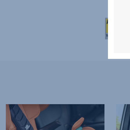
ÁREA
PROTE
DE
ÚNICA
ASIENTO
DEL
REDISEÑADA
CUELL