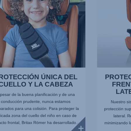
IMPACTOS
LATERALES
A,
–
SICT,
3
de
10
ROTECCIÓN ÚNICA DEL
PROTE
CUELLO Y LA CABEZA
FREN
LAT
 pesar de la buena planificación y de una
conducción prudente, nunca estamos
Nuestro si
arados para una colisión. Para proteger la
protección sup
licada zona del cuello del niño en caso de
lateral. 
cto frontal, Britax Römer ha desarrollado...
minimizando la