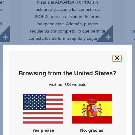
e*
Instala la ADVANSAFIX PRO sin
yo
esfuerzo gracias a los conectores
ISOFIX, que se accionan de forma
el
independiente. Además, puedes
.
regularlos por completo, lo que permite
b
conectarlos de forma rápida y segura sin
dañar l...
Browsing from the United States?
Visit our US website
¿Qué producto es mejor para
mí y para mi hijo?
¡Descubre y compara nuestros modelos de la categoría
SILLAS DE COCHE COMBINADAS
Yes please
No, gracias