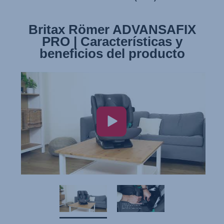
Britax Römer ADVANSAFIX
Britax Römer ADVANSAFIX
PRO | Instalación de la silla
PRO | Características y
beneficios del producto