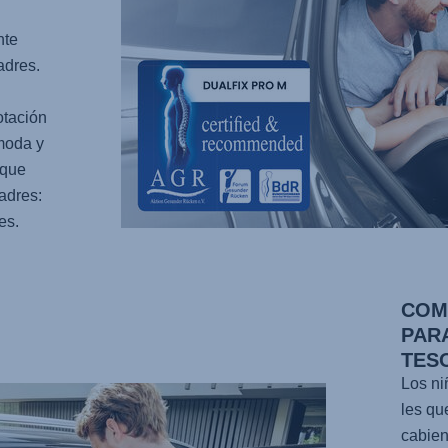
nte
adres.
otación
moda y
 que
padres:
es.
COM
PARA
TES
Los ni
les qu
cabien