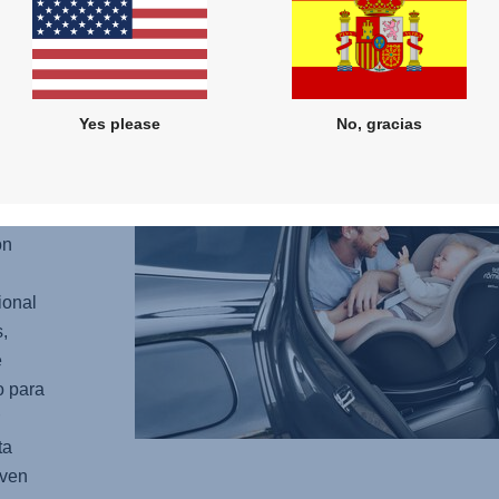
oridad
O M
.
ás
Yes please
No, gracias
sector
egido
ncluye
ón
ional
,
e
o para
ta
even