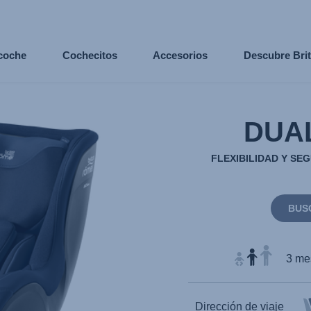
 coche
Cochecitos
Accesorios
Descubre Bri
DUA
FLEXIBILIDAD Y S
BUS
3 mes
Dirección de viaje