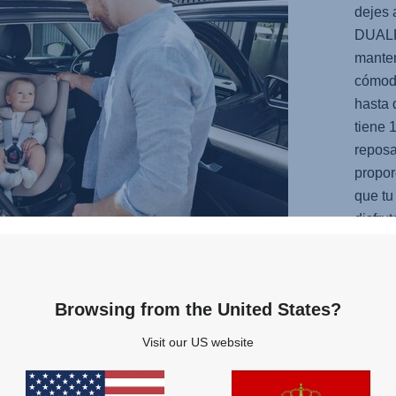
dejes 
DUAL
manten
cómod
hasta 
tiene 
repos
propor
que tu
disfru
explor
Además
posici
Browsing from the United States?
molest
Visit our US website
SIN