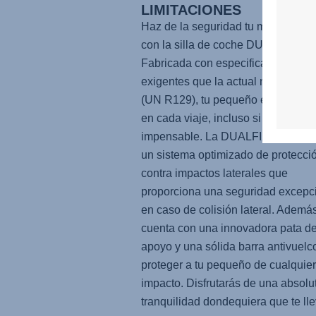
LIMITACIONES
Haz de la seguridad tu máxima pri
con la silla de coche
DUALFIX PR
Fabricada con especificaciones m
exigentes que la actual norma del 
(UN R129), tu pequeño estará prot
en cada viaje, incluso si ocurre lo
impensable. La
DUALFIX PRO M
i
un sistema optimizado de protecci
contra impactos laterales que
proporciona una seguridad excepc
en caso de colisión lateral. Además
cuenta con una innovadora pata d
apoyo y una sólida barra antivuelc
proteger a tu pequeño de cualquier
impacto. Disfrutarás de una absolu
tranquilidad dondequiera que te ll