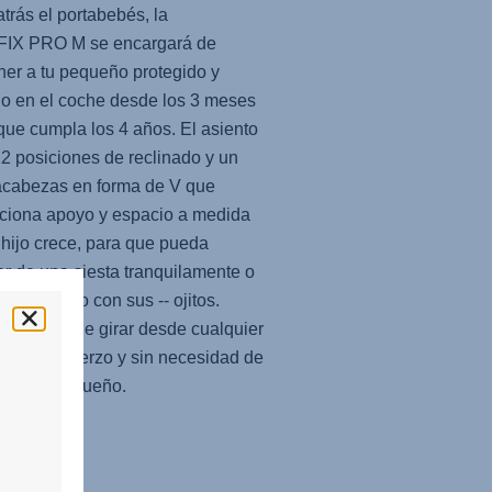
atrás el portabebés, la
FIX PRO M
se encargará de
er a tu pequeño protegido y
o en el coche desde los 3 meses
que cumpla los 4 años. El asiento
12 posiciones de reclinado y un
acabezas en forma de V que
ciona apoyo y espacio a medida
 hijo crece, para que pueda
tar de una siesta tranquilamente o
ar el mundo con sus -- ojitos.
, se puede girar desde cualquier
ón sin esfuerzo y sin necesidad de
ar a tu pequeño.