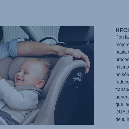
HEC
Pon la
mejore
hasta 
proces
mismo 
no sól
reducc
transp
genera
que la
DUAL
de tu h