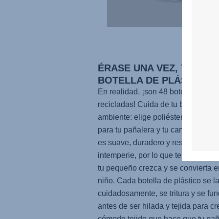
ÉRASE UNA VEZ, YO ERA
BOTELLA DE PLÁSTICO.
En realidad, ¡son 48 botellas de P
recicladas! Cuida de tu bebé Y del
ambiente: elige poliéster 100 % re
para tu pañalera y tu cambiador, y
es suave, duradero y resistente a l
intemperie, por lo que te durará ha
tu pequeño crezca y se convierta e
niño. Cada botella de plástico se l
cuidadosamente, se tritura y se fu
antes de ser hilada y tejida para cr
cómodo tejido que hace que tu pañ