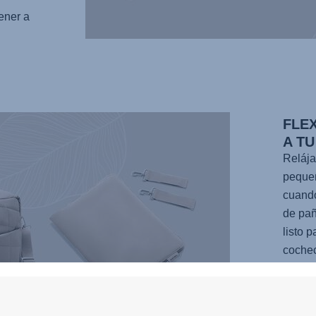
ener a
FLE
A TU
Relája
pequeñ
cuando
de pañ
listo p
cochec
cambia
grupo 
correa