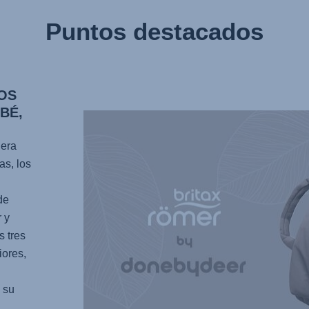
Puntos destacados
OS
BÉ,
lera
as, los
de
 y
s tres
iores,
 su