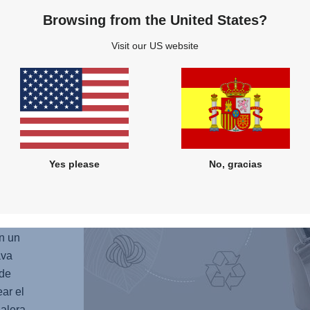
que de
Browsing from the United States?
la pis
Visit our US website
 UNA
ET
 medio
Yes please
No, gracias
ciclado
a que
a
sta que
n un
ava
nde
ear el
alera