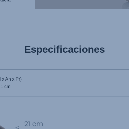
Especificaciones
 x An x Pr)
21 cm