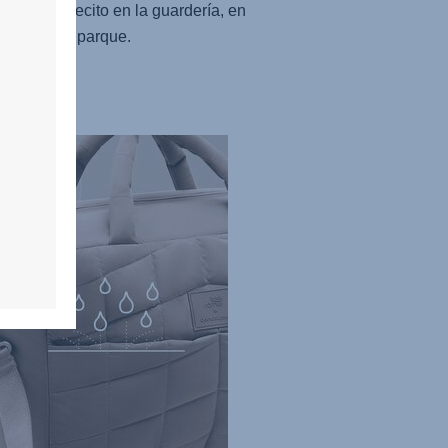
jar el cochecito en la guardería, en
cina o en el parque.