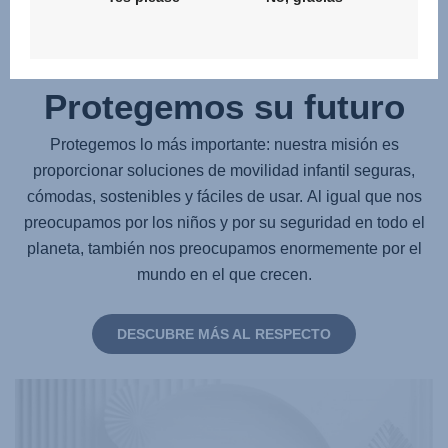
Sostenibilidad -
Protegemos su futuro
Protegemos lo más importante: nuestra misión es
proporcionar soluciones de movilidad infantil seguras,
cómodas, sostenibles y fáciles de usar. Al igual que nos
preocupamos por los niños y por su seguridad en todo el
planeta, también nos preocupamos enormemente por el
mundo en el que crecen.
DESCUBRE MÁS AL RESPECTO