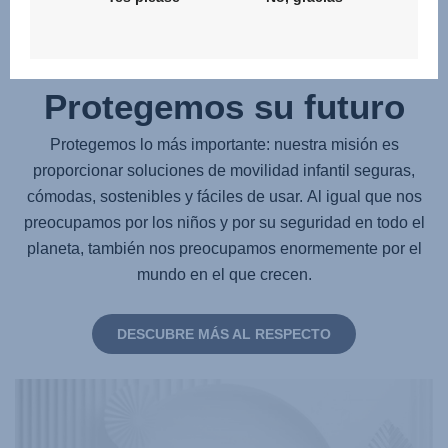
Sostenibilidad -
Protegemos su futuro
Protegemos lo más importante: nuestra misión es
proporcionar soluciones de movilidad infantil seguras,
cómodas, sostenibles y fáciles de usar. Al igual que nos
preocupamos por los niños y por su seguridad en todo el
planeta, también nos preocupamos enormemente por el
mundo en el que crecen.
DESCUBRE MÁS AL RESPECTO