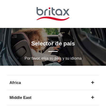
Ir
al
contenido
principal
Selector de país
Por favor, elija su país y su idioma
Africa
1
Middle East
idioma