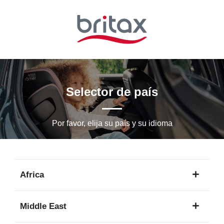
Ir
al
contenido
principal
Selector de país
Por favor, elija su país y su idioma
Africa
1
Middle East
idioma