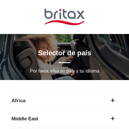
Ir
al
contenido
principal
Selector de país
Por favor, elija su país y su idioma
Africa
1
Middle East
idioma