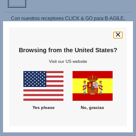
Con nuestros receptores CLICK & GO para B-AGILE,
puedes colocar de manera fácil y segura el siguiente
capazo o portabebés Britax Römer en la B-AGILE M o en
la B-AGILE R, lo que te proporciona un travel system
Browsing from the United States?
flexible.
Visit our US website
Compatible con:
Capazo BRITAX RÖMER, BRITAX
RÖMER ZE, BRITAX RÖMER BABY-SAFE
Yes please
No, gracias
Productos relacionados