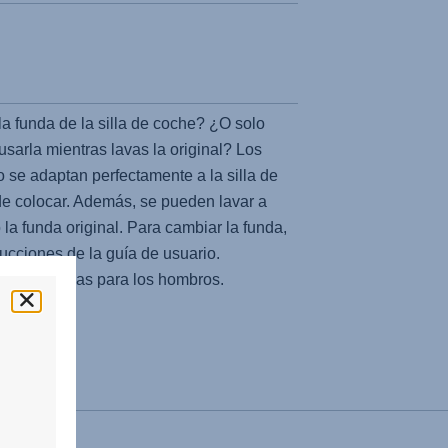
a funda de la silla de coche? ¿O solo
usarla mientras lavas la original? Los
 se adaptan perfectamente a la silla de
de colocar. Además, se pueden lavar a
la funda original. Para cambiar la funda,
rucciones de la guía de usuario.
 almohadillas para los hombros.