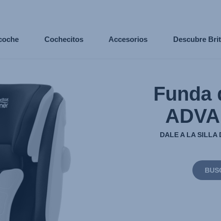
 coche
Cochecitos
Accesorios
Descubre Bri
Funda 
ADVA
DALE A LA SILL
BUS