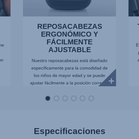
REPOSACABEZAS
ERGONÓMICO Y
FÁCILMENTE
che
E
AJUSTABLE
un
Nuestro reposacabezas está diseñado
específicamente para la comodidad de
los niños de mayor edad y se puede
ajustar fácilmente a la posición correcta.
Las útiles marcas en la parte posterior
del reposacabezas ayudan...
Especificaciones