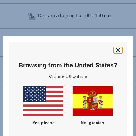
De cara a la marcha
100 - 150 cm
Dimensiones (Al x An x Pr)
63 – 83 x 44 x 42 cm
Browsing from the United States?
Peso del producto
5.9 kg
Visit our US website
Yes please
No, gracias