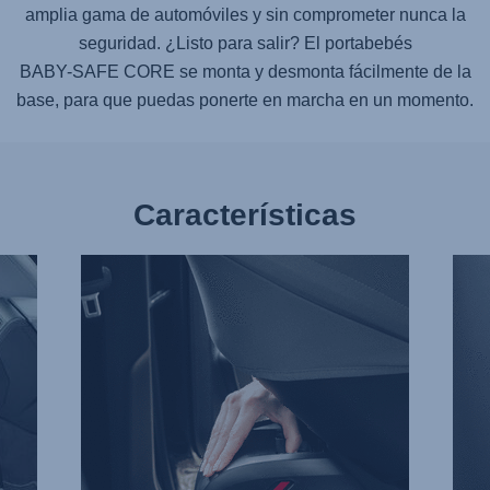
amplia gama de automóviles y sin comprometer nunca la
seguridad. ¿Listo para salir? El portabebés
BABY-SAFE CORE
se monta y desmonta fácilmente de la
base, para que puedas ponerte en marcha en un momento.
Características
FÁCIL
PATA
LIBERACIÓN,
DE
1
APO
de
CON
3
ALT
AJUS
2
de
3