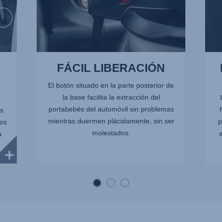
FÁCIL LIBERACIÓN
El botón situado en la parte posterior de
la base facilita la extracción del
portabebés del automóvil sin problemas
s
mientras duermen plácidamente, sin ser
p
cos
molestados.
a
a