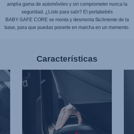
amplia gama de automóviles y sin comprometer nunca la
seguridad. ¿Listo para salir? El portabebés
BABY-SAFE CORE
se monta y desmonta fácilmente de la
base, para que puedas ponerte en marcha en un momento.
Características
FÁCIL
PATA
LIBERACIÓN,
DE
1
APO
de
CON
3
ALT
AJUS
2
de
3