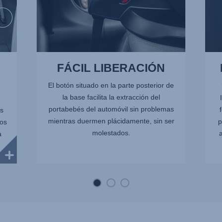
FÁCIL LIBERACIÓN
El botón situado en la parte posterior de
la base facilita la extracción del
portabebés del automóvil sin problemas
s
mientras duermen plácidamente, sin ser
p
cos
molestados.
a
a