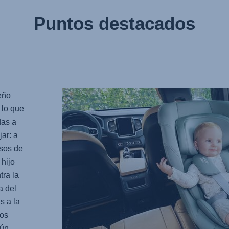
Puntos destacados
eño
 lo que
das a
ar: a
asos de
 hijo
ra la
a del
s a la
tos
aún