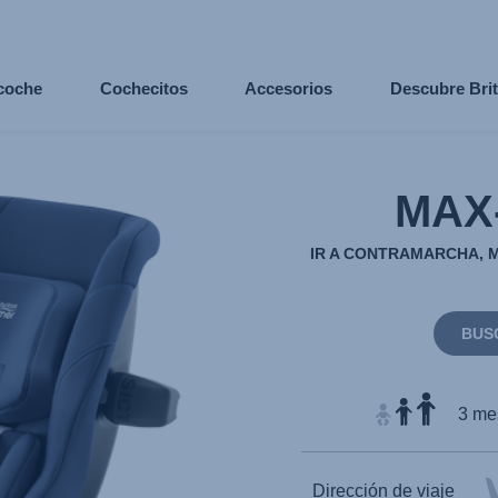
 coche
Cochecitos
Accesorios
Descubre Bri
MAX
IR A CONTRAMARCHA, 
BUS
3 mes
Dirección de viaje