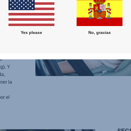
orreas
tizan
racias
Yes please
No, gracias
ar. El
s
 medida
s
g). Y
da,
oner la
or el
SEG