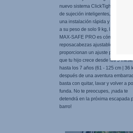
nuevo sistema ClickTight y a las c
de sujeción inteligentes, que garan
una instalación rápida y segura. G
a su peso de solo 9 kg, la
MAX-SAFE PRO
es cómoda de llev
reposacabezas ajustable y el arné
proporcionan un ajuste perfecto a
que tu hijo crece desde los 3 mese
hasta los 7 años (61 - 125 cm | 36 k
después de una aventura embarra
basta con quitar, lavar y volver a p
funda. No te preocupes, ¡nada te
detendrá en la próxima escapada p
barro!