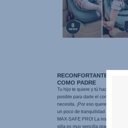
RECONFORTANTE PARA T
COMO PADRE
Tu hijo te quiere y tú haces todo lo
posible para darle el confort que
necesita. ¡Por eso queremos devol
un poco de tranquilidad con la
MAX-SAFE PRO
! La instalación de
silla es muy sencilla gracias a nues