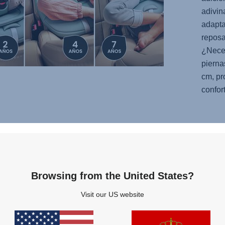
adivi
adapta
reposa
¿Neces
pierna
cm, pr
confort
I
Browsing from the United States?
verte
Visit our US website
 la
tro