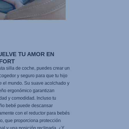
UELVE TU AMOR EN
FORT
ta silla de coche, puedes crear un
cogedor y seguro para que tu hijo
e el mundo. Su suave acolchado y
eño ergonómico garantizan
dad y comodidad. Incluso tu
ño bebé puede descansar
amente con el reductor para bebés
do, que proporciona protección
nal y una posición reclinada. ¿Y