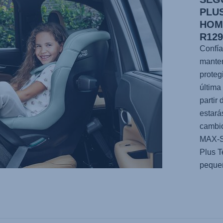
PLU
HOM
R12
Confía
manten
proteg
última
partir
estará
cambio
MAX-
Plus T
pequeñ