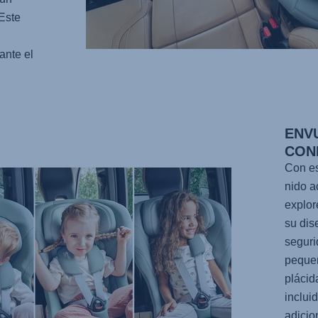
 Este
ante el
ENV
CON
Con es
nido a
explor
su dis
seguri
peque
plácid
inclui
adicio