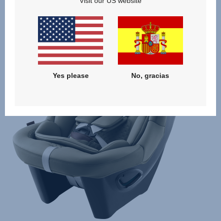
Productos relacionados
Visit our US website
Yes please
No, gracias