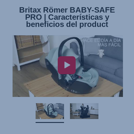
Britax Römer BABY-SAFE
Britax Römer BABY-SAFE
PRO | Características y
PRO | Instalación
beneficios del product