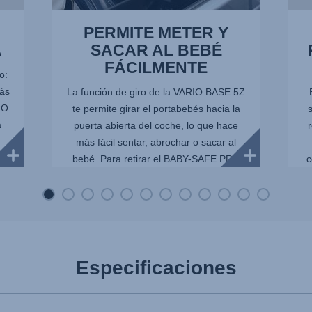
PERMITE METER Y
A
SACAR AL BEBÉ
FÁCILMENTE
o:
rás
La función de giro de la VARIO BASE 5Z
RO
te permite girar el portabebés hacia la
a
puerta abierta del coche, lo que hace
r
más fácil sentar, abrochar o sacar al
bebé. Para retirar el BABY-SAFE PRO
c
de la base aún más fácil...
Especificaciones