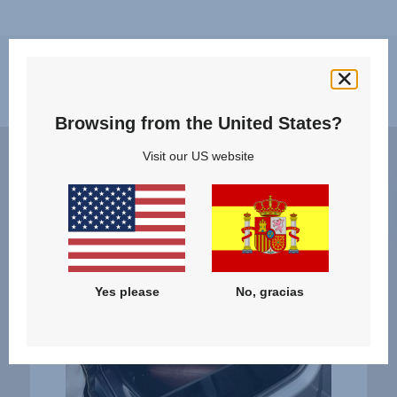
Características
Browsing from the United States?
PERMITE
ERG
Visit our US website
METER
RECL
Y
LA
SACAR
POSI
AL
ÓPT
BEBÉ
EN
FÁCILMENTE,
TOD
1
MOM
Yes please
No, gracias
de
2
14
de
14