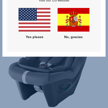
Productos relacionados
Visit our US website
Yes please
No, gracias