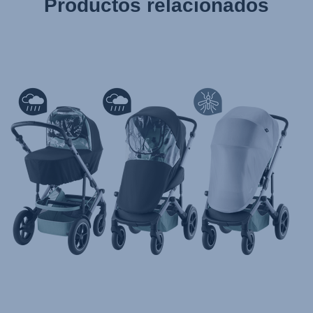
Productos relacionados
Gebrauchsanleitung (Deutsch)
تعليمات المستخدم) اَللُّغَةُ اَلْعَرَبِيَّة)
Mode d'emploi (Français)
Instrucciones del usuario (Español)
Manual de instruções (Português)
Istruzioni per l’uso (Italiano)
Инструкция пользователя (Русский язык)
Instrukcja użytkownika (Język polski)
Návod na použitie (Slovenský jazyk)
Инструкция за ползване (Български език)
Upute za uporabu (Hrvatski jezik)
Pokyny k použití (Čeština)
Brugerinstruktioner (Dansk)