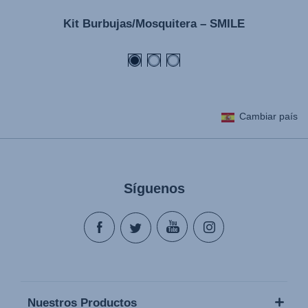
Gebruiksinstructies (Nederlands)
Kit Burbujas/Mosquitera – SMILE
Kasutusjuhend (Eesti keel)
Käyttöohjeet (Suomi)
Οδηγίες χρήσης (Ελληνική γλώσσα)
Használati útmutató (Magyar nyelv)
Cambiar país
Lietošanas instrukcija (Latviešu valoda)
Naudojimo instrukcija (Lietuvių kalba)
Monteringsanvisning (Norsk)
Síguenos
Instrucţiuni de utilizare (Limba română)
Uputstvo za korišcenje (Srpski)
Navodila za uporabo (Slovenščina)
Bruksanvisning (Svenska)
Kullanım talimatı (Türkçe)
Nuestros Productos