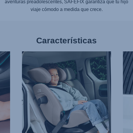
aventuras preadolescentes,
SAFEFIX
garantiza que tu hijo
viaje cómodo a medida que crece.
Características
TOMÁNDOLO
PRO
CON
AVA
CALMA
CON
CON
IMP
EASYRECLINE,
LAT
1
–
de
SICT,
9
2
de
9