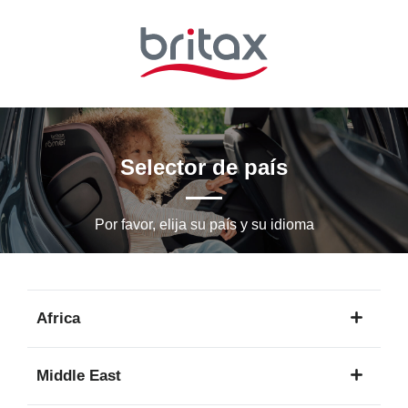
Ir
al
contenido
principal
Selector de país
Por favor, elija su país y su idioma
Africa
1
Middle East
idioma