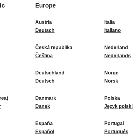
8
16
ic
Europe
idiomas
idiomas
16
Austria
Italia
idiomas
A
I
Deutsch
Italiano
u
t
s
a
Česká republika
Nederland
t
Č
l
N
Čeština
Nederlands
r
e
i
e
i
s
a
d
Deutschland
Norge
a
k
D
:
e
N
Deutsch
Norsk
:
á
e
r
o
r
u
l
r
ea)
Danmark
Polska
e
t
D
a
g
P
말
Dansk
Język polski
p
s
a
n
e
o
u
c
n
d
:
l
d
España
Portugal
b
h
m
E
:
s
P
Español
Português