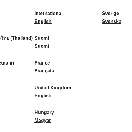
l
l
a
s
k
o
i
a
r
p
a
r
International
Sverige
k
n
k
a
I
:
t
S
English
Svenska
a
d
:
ñ
n
u
v
:
:
a
t
g
e
ไทย (Thailand)
Suomi
:
e
S
a
r
Suomi
r
u
l
i
n
o
:
g
etnam)
France
a
m
F
e
Français
t
i
r
:
i
:
a
United Kingdom
o
n
U
English
n
c
n
a
e
i
Hungary
l
:
t
H
Magyar
:
e
u