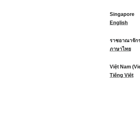
a
:
n
(
e
t
)
K
w
Singapore
i
:
o
Z
S
English
o
r
e
i
n
e
a
n
ราชอาณาจักร
a
a
l
g
ร
ภาษาไทย
l
)
a
a
า
:
:
n
p
ช
Việt Nam (Vi
d
o
อ
V
Tiếng Việt
:
r
า
i
e
ณ
ệ
:
า
t
จั
N
ก
a
ร
m
ไ
(