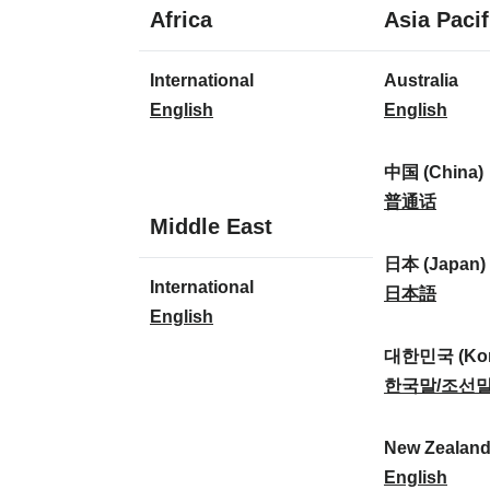
1
Africa
Asia Pacif
idioma
1
8
International
Australia
idioma
idiomas
I
A
English
English
n
u
t
s
中国 (China)
e
t
中
普通话
1
Middle East
r
r
国
idioma
n
a
(
日本 (Japan)
1
International
a
l
C
日
日本語
idioma
I
English
t
i
h
本
n
i
a
i
(
대한민국 (Kor
t
o
:
n
J
대
한국말/조선
e
n
a
a
한
r
a
)
p
민
New Zealan
n
l
:
a
국
N
English