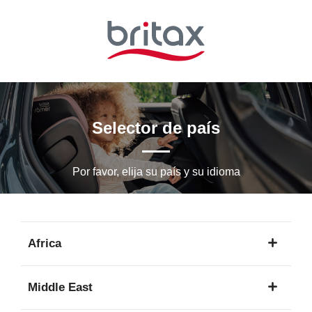
Ir
al
contenido
principal
Selector de país
Por favor, elija su país y su idioma
Africa
1
Middle East
idioma