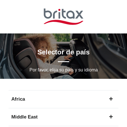
Ir
al
contenido
principal
Selector de país
Por favor, elija su país y su idioma
Africa
1
Middle East
idioma