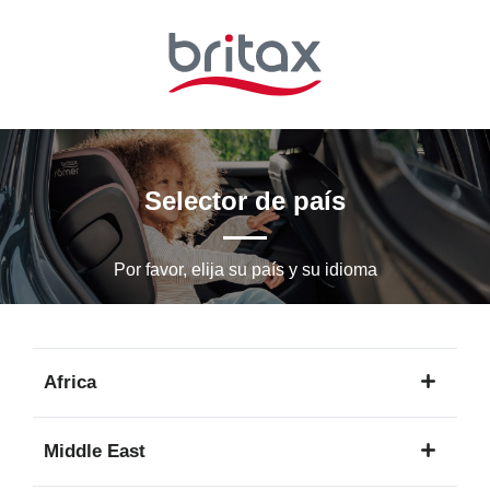
Ir
al
contenido
principal
Selector de país
Por favor, elija su país y su idioma
Africa
1
Middle East
idioma