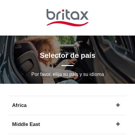
Ir
al
contenido
principal
Selector de país
Por favor, elija su país y su idioma
Africa
1
Middle East
idioma