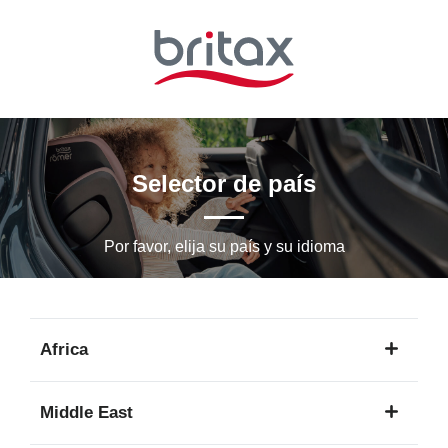
Ir
al
contenido
principal
Selector de país
Por favor, elija su país y su idioma
Africa
1
Middle East
idioma