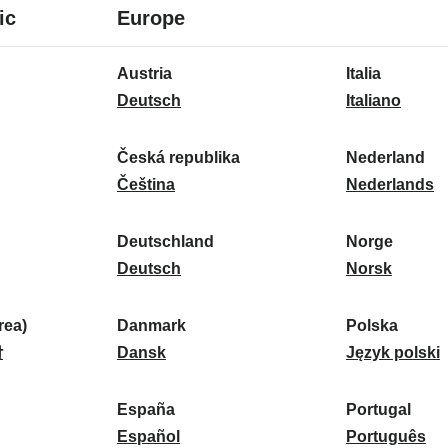
8
16
ic
Europe
idiomas
idiomas
16
Austria
Italia
idiomas
A
I
Deutsch
Italiano
u
t
s
a
Česká republika
Nederland
t
Č
l
N
Čeština
Nederlands
r
e
i
e
i
s
a
d
Deutschland
Norge
a
k
D
:
e
N
Deutsch
Norsk
:
á
e
r
o
r
u
l
r
ea)
Danmark
Polska
e
t
D
a
g
P
말
Dansk
Język polski
p
s
a
n
e
o
u
c
n
d
:
l
d
España
Portugal
b
h
m
E
:
s
P
Español
Português