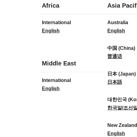
1
Africa
Asia Pacif
idioma
1
8
International
Australia
idioma
idiomas
I
A
English
English
n
u
t
s
中国 (China)
e
t
中
普通话
1
Middle East
r
r
国
idioma
n
a
(
日本 (Japan)
1
International
a
l
C
日
日本語
idioma
I
English
t
i
h
本
n
i
a
i
(
대한민국 (Kor
t
o
:
n
J
대
한국말/조선
e
n
a
a
한
r
a
)
p
민
New Zealan
n
l
:
a
국
N
English