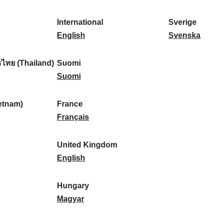
l
l
a
s
k
o
i
a
r
p
a
r
International
Sverige
k
n
k
a
I
:
t
S
English
Svenska
a
d
:
ñ
n
u
v
:
:
a
t
g
e
ไทย (Thailand)
Suomi
:
e
S
a
r
Suomi
r
u
l
i
n
o
:
g
etnam)
France
a
m
F
e
Français
t
i
r
:
i
:
a
United Kingdom
o
n
U
English
n
c
n
a
e
i
Hungary
l
:
t
H
Magyar
:
e
u