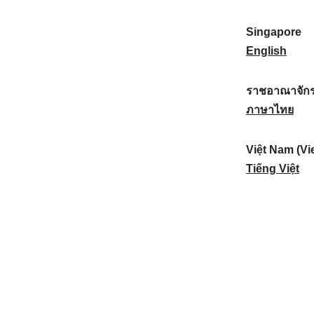
a
:
n
(
e
t
)
K
w
Singapore
i
:
o
Z
S
English
o
r
e
i
n
e
a
n
ราชอาณาจักร
a
a
l
g
ร
ภาษาไทย
l
)
a
a
า
:
:
n
p
ช
Việt Nam (Vi
d
o
อ
V
Tiếng Việt
:
r
า
i
e
ณ
ệ
:
า
t
จั
N
ก
a
ร
m
ไ
(