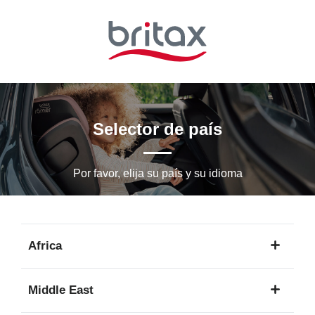
Ir
al
contenido
principal
Selector de país
Por favor, elija su país y su idioma
Africa
1
Middle East
idioma