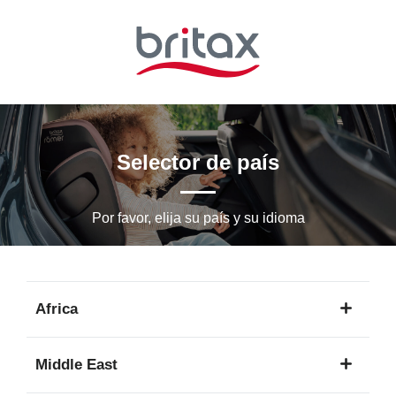
Ir
al
contenido
principal
Selector de país
Por favor, elija su país y su idioma
Africa
1
Middle East
idioma