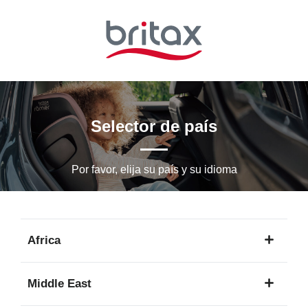
Ir
al
contenido
principal
Selector de país
Por favor, elija su país y su idioma
Africa
1
Middle East
idioma