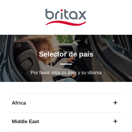
Ir
al
contenido
principal
Selector de país
Por favor, elija su país y su idioma
Africa
1
Middle East
idioma