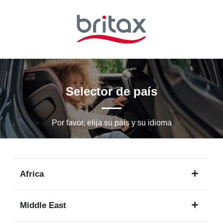
Ir
al
contenido
principal
Selector de país
Por favor, elija su país y su idioma
Africa
1
Middle East
idioma